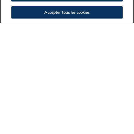
2020
2019
Accepter tous les cookies
VOLTAR A LISTAGEM DE NOTÍCIAS