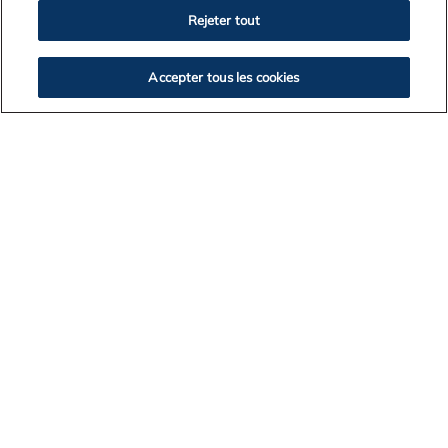
2022
Rejeter tout
2021
2020
Accepter tous les cookies
2019
VOLTAR A LISTAGEM DE NOTÍCIAS