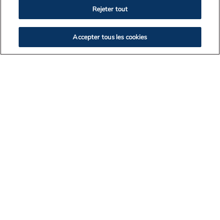
Rejeter tout
Accessibilité
Accepter tous les cookies
Fondation Alcoa
Clients
Fournisseurs
Ligne d’assistance pour le respect de l’intégrité