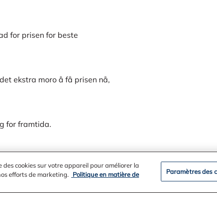
d for prisen for beste
 det ekstra moro å få prisen nå,
ig for framtida.
dd.
e des cookies sur votre appareil pour améliorer la
Paramètres des c
 nos efforts de marketing.
Politique en matière de
 det må vi kjempe for å fortsette å