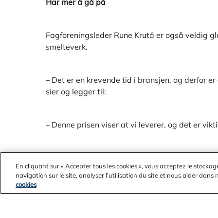
Har mer å gå på
Fagforeningsleder Rune Krutå er også veldig gla
smelteverk.
– Det er en krevende tid i bransjen, og derfor er
sier og legger til:
– Denne prisen viser at vi leverer, og det er vikt
Han anser det ikke som at et endelig mål er nå
En cliquant sur « Accepter tous les cookies », vous acceptez le stockag
navigation sur le site, analyser l’utilisation du site et nous aider dans
cookies
– Vi stopper ikke her. Vi er nummer en i dag, og
være.