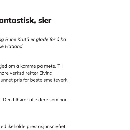
antastisk, sier
g Rune Krutå er glade for å ha
kke Hatland
kjed om å komme på møte. Til
 høre verksdirektør Eivind
unnet pris for beste smelteverk.
s. Den tilhører alle dere som har
 vedlikeholde prestasjonsnivået