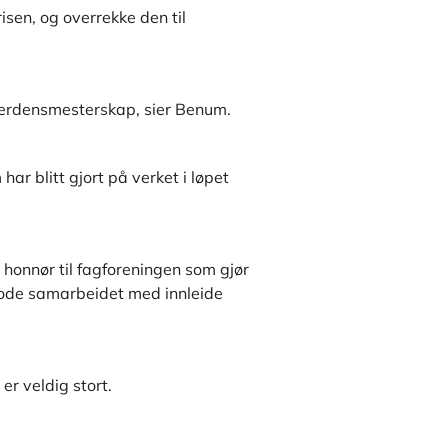
sen, og overrekke den til
 verdensmesterskap, sier Benum.
ar blitt gjort på verket i løpet
gi honnør til fagforeningen som gjør
 gode samarbeidet med innleide
 er veldig stort.