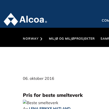
CO
NORWAY
MILJØ OG MILJØPROSJEKTER
SAM
06. oktober 2016
Pris for beste smelteverk
Av
LENA ERIKKE HATLAND