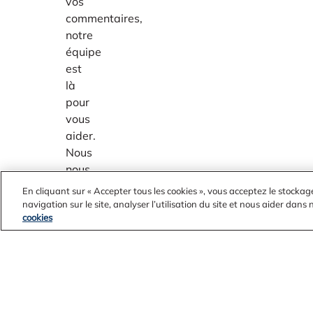
vos
commentaires,
notre
équipe
est
là
pour
vous
aider.
Nous
nous
efforçons
En cliquant sur « Accepter tous les cookies », vous acceptez le stockag
d’offrir
navigation sur le site, analyser l’utilisation du site et nous aider dans
cookies
un
soutien
exceptionnel
et
de
nous