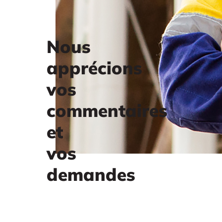
Nous
apprécions
vos
commentaires
et
vos
demandes