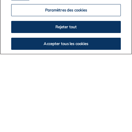
TÁRSADALMI IRÁNYELV
Paramètres des cookies
FÉLAGSMÁLASTEFNA
RETNINGSLINJER FOR SAMFUNNSANSVAR
Rejeter tout
POLÍTICA SOCIAL (PT)
Accepter tous les cookies
社会政策