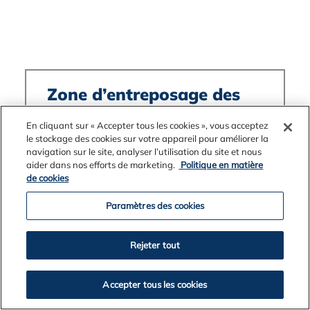
Zone d’entreposage des
résidus (RSA) N
En cliquant sur « Accepter tous les cookies », vous acceptez
Kwinana, WA
le stockage des cookies sur votre appareil pour améliorer la
Située à
8.
(au -32.207,
navigation sur le site, analyser l’utilisation du site et nous
115.810
[#2]
)
aider dans nos efforts de marketing.
Politique en matière
Contient des résidus de la raffinerie de
de cookies
bauxite
[#1]
Paramètres des cookies
Rejeter tout
Accepter tous les cookies