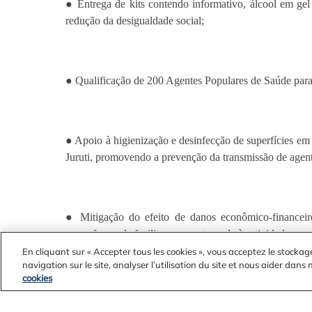
● Entrega de kits contendo informativo, álcool em gel
redução da desigualdade social;
● Qualificação de 200 Agentes Populares de Saúde para
● Apoio à higienização e desinfecção de superfícies e
Juruti, promovendo a prevenção da transmissão de agent
● Mitigação do efeito de danos econômico-financeiros
como forma de facilitar a sua retomada às atividades.
En cliquant sur « Accepter tous les cookies », vous acceptez le stockag
navigation sur le site, analyser l’utilisation du site et nous aider dans
cookies
Conheça o IJUS: http://ijus.org.br/