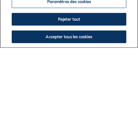
Paramètres des cookies
Rejeter tout
Accepter tous les cookies
25 de novembro de 2019
Alcoa é reconhecida como uma das
empresas mais sustentáveis do Brasil pelo
Guia Exame de Sustentabilidade
Pelo 11o ano consecutivo, a Alcoa foi reconhecida
com uma das empresas mais sustentáveis no
Brasil pelo Guia Exame de Sustentabilidade 2019.
Lançado em novembro, a publicação mostra 77
empresas de 19 setores que estão, acima da
média, no avanço ao desenvolvimento
sustentável. A Alcoa mantem sua licença social e...