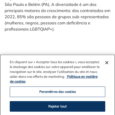
São Paulo e Belém (PA). A diversidade é um dos
principais motores do crescimento: dos contratados em
2022, 85% são pessoas de grupos sub-representados
(mulheres, negros, pessoas com deficiência e
profissionais LGBTQIAP+).
O relacionamento com as comunidades é outro alicerce
En cliquant sur « Accepter tous les cookies », vous acceptez
da atuação no Brasil: diálogo franco e transparente é o
le stockage des cookies sur votre appareil pour améliorer la
principal meio para manter a nossa licença social para
navigation sur le site, analyser l’utilisation du site et nous
aider dans nos efforts de marketing.
Politique en matière
operar. O Instituto Alcoa e a Alcoa Foundation atuam
de cookies
em sinergia e em parceria com projetos sociais que
promovem educação, saúde, cultura e mais qualidade
Paramètres des cookies
de vida.
Rejeter tout