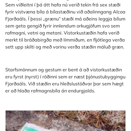
Sem viðleitni í þá átt hafa nú verið tekin frá sex stæði
fyrir vistvæna bíla á bílastæðinu við aðalinngang Alcoa
Fjarðaáls. Í þessi „grænu“ stæði má aðeins leggja bílum
sem geta gengið fyrir innlendum orkugjöfum svo sem
rafmagni, vetni og metani. Vistorkustæðin hafa verið
merkt til bráðabirgða með límmiðum, en fljótlega verða
sett upp skilti og með vorinu verða stæðin máluð græn.
Starfsmönnum og gestum er bent á að vistorkustæðin
eru fyrst (nyrst) í röðinni sem er næst þjónustubyggingu
Fjarðaáls. Við stæðin eru hleðslustöðvar þar sem hægt
er að hlaða rafmagnsbíla án endurgjalds.