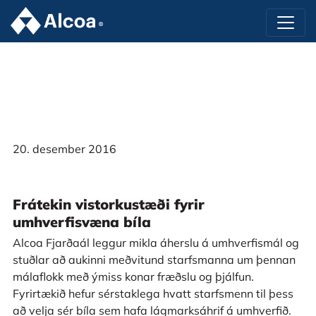
20. desember 2016
Frátekin vistorkustæði fyrir
umhverfisvæna bíla
Alcoa Fjarðaál leggur mikla áherslu á umhverfismál og
stuðlar að aukinni meðvitund starfsmanna um þennan
málaflokk með ýmiss konar fræðslu og þjálfun.
Fyrirtækið hefur sérstaklega hvatt starfsmenn til þess
að velja sér bíla sem hafa lágmarksáhrif á umhverfið.