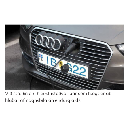
Við stæðin eru hleðslustöðvar þar sem hægt er að
hlaða rafmagnsbíla án endurgjalds.