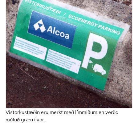
Vistorkustæðin eru merkt með límmiðum en verða
máluð græn í vor.