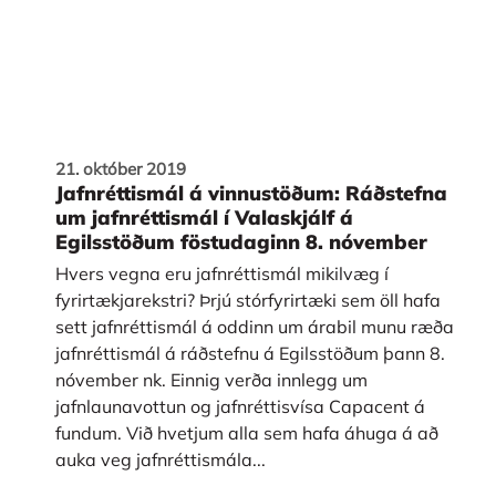
21. október 2019
Jafnréttismál á vinnustöðum: Ráðstefna
um jafnréttismál í Valaskjálf á
Egilsstöðum föstudaginn 8. nóvember
Hvers vegna eru jafnréttismál mikilvæg í
fyrirtækjarekstri? Þrjú stórfyrirtæki sem öll hafa
sett jafnréttismál á oddinn um árabil munu ræða
jafnréttismál á ráðstefnu á Egilsstöðum þann 8.
nóvember nk. Einnig verða innlegg um
jafnlaunavottun og jafnréttisvísa Capacent á
fundum. Við hvetjum alla sem hafa áhuga á að
auka veg jafnréttismála...