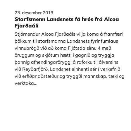
23. desember 2019
Starfsmenn Landsnets fá hrós frá Alcoa
Fjarðaáli
Stjórnendur Alcoa Fjarðaáls vilja koma á framfæri
þökkum til starfsmanna Landsnets fyrir fumlaus
vinnubrögð við að koma Fljótsdalslínu 4 með
öruggum og skjótum hætti í gagnið og tryggja
þannig afhendingaröryggi á raforku til álversins
við Reyðarfjörð. Landsnet einhenti sér í verkefnið
við erfiðar aðstæður og tryggði mannskap, tæki og
verktaka...