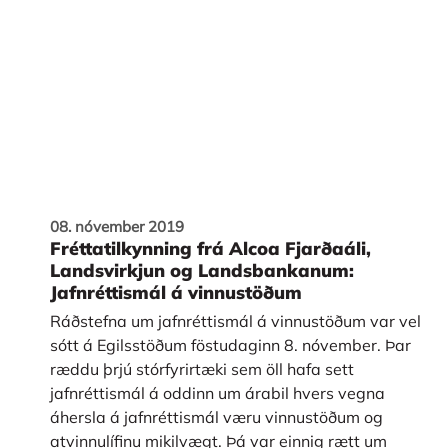
08. nóvember 2019
Fréttatilkynning frá Alcoa Fjarðaáli,
Landsvirkjun og Landsbankanum:
Jafnréttismál á vinnustöðum
Ráðstefna um jafnréttismál á vinnustöðum var vel
sótt á Egilsstöðum föstudaginn 8. nóvember. Þar
ræddu þrjú stórfyrirtæki sem öll hafa sett
jafnréttismál á oddinn um árabil hvers vegna
áhersla á jafnréttismál væru vinnustöðum og
atvinnulífinu mikilvægt. Þá var einnig rætt um