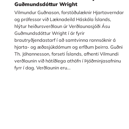
Guðmundsdóttur Wright
Vilmundur Guðnason, forstöðulæknir Hjartaverndar
og prófessor við Læknadeild Háskóla Íslands,
hlýtur heiðursverðlaun úr Verðlaunasjóði Ásu
Guðmundsdóttur Wright í ár fyrir
brautryðjendastarf í að samtvinna rannsóknir á
hjarta- og æðasjúkdómum og erfðum þeirra. Guðni
Th. Jóhannesson, forseti Íslands, afhenti Vilmundi
verðlaunin við hátíðlega athöfn í Þjóðminjasafninu
fyrr í dag. Verðlaunin eru...