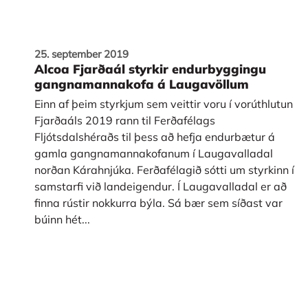
25. september 2019
Alcoa Fjarðaál styrkir endurbyggingu
gangnamannakofa á Laugavöllum
Einn af þeim styrkjum sem veittir voru í vorúthlutun
Fjarðaáls 2019 rann til Ferðafélags
Fljótsdalshéraðs til þess að hefja endurbætur á
gamla gangnamannakofanum í Laugavalladal
norðan Kárahnjúka. Ferðafélagið sótti um styrkinn í
samstarfi við landeigendur. Í Laugavalladal er að
finna rústir nokkurra býla. Sá bær sem síðast var
búinn hét...