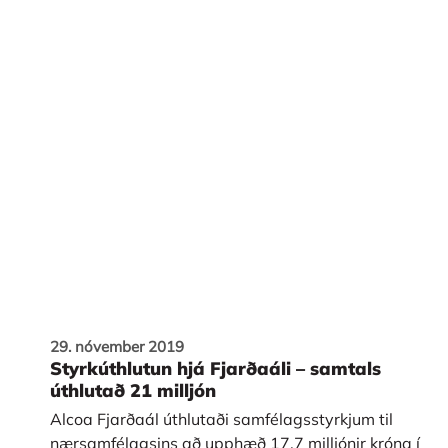
29. nóvember 2019
Styrkúthlutun hjá Fjarðaáli – samtals
úthlutað 21 milljón
Alcoa Fjarðaál úthlutaði samfélagsstyrkjum til
nærsamfélagsins að upphæð 17,7 milljónir króna í