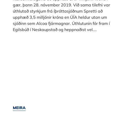
gær, þann 28. nóvember 2019. Við sama tilefni var
úthlutað styrkjum frá íþróttasjóðnum Spretti að
upphæð 3,5 milljónir króna en ÚÍA heldur utan um
sjóðinn sem Alcoa fjármagnar. Úthlutunin fór fram í
Egilsbúð í Neskaupstað og heppnaðist vel....
MEIRA