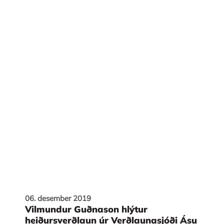
06. desember 2019
Vilmundur Guðnason hlýtur
heiðursverðlaun úr Verðlaunasjóði Ásu