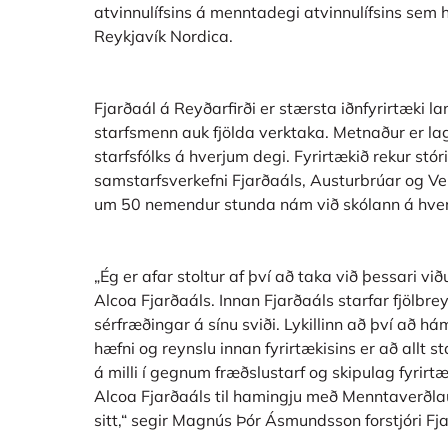
atvinnulífsins á menntadegi atvinnulífsins sem ha
Reykjavík Nordica.
Fjarðaál á Reyðarfirði er stærsta iðnfyrirtæki 
starfsmenn auk fjölda verktaka. Metnaður er lag
starfsfólks á hverjum degi. Fyrirtækið rekur stór
samstarfsverkefni Fjarðaáls, Austurbrúar og V
um 50 nemendur stunda nám við skólann á hver
„Ég er afar stoltur af því að taka við þessari við
Alcoa Fjarðaáls. Innan Fjarðaáls starfar fjölbrey
sérfræðingar á sínu sviði. Lykillinn að því að h
hæfni og reynslu innan fyrirtækisins er að allt st
á milli í gegnum fræðslustarf og skipulag fyrirtæk
Alcoa Fjarðaáls til hamingju með Menntaverðla
sitt,“ segir Magnús Þór Ásmundsson forstjóri Fj