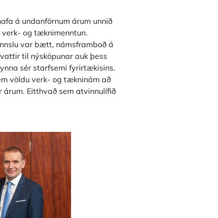
 hafa á undanförnum árum unnið
á verk- og tæknimenntun.
kennslu var bætt, námsframboð á
attir til nýsköpunar auk þess
nna sér starfsemi fyrirtækisins.
 sem völdu verk- og tækninám að
 árum. Eitthvað sem atvinnulífið