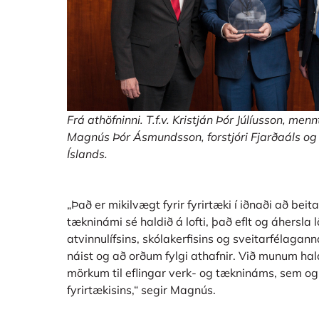
Frá athöfninni. T.f.v. Kristján Þór Júlíusson, m
Magnús Þór Ásmundsson, forstjóri Fjarðaáls og h
Íslands.
„Það er mikilvægt fyrir fyrirtæki í iðnaði að beita
tækninámi sé haldið á lofti, það eflt og áhersl
atvinnulífsins, skólakerfisins og sveitarfélaganna
náist og að orðum fylgi athafnir. Við munum ha
mörkum til eflingar verk- og tæknináms, sem og
fyrirtækisins,“ segir Magnús.