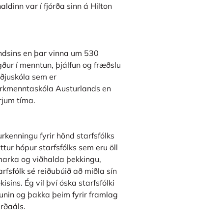
ldinn var í fjórða sinn á Hilton
landsins en þar vinna um 530
ður í menntun, þjálfun og fræðslu
iðjuskóla sem er
erkmenntaskóla Austurlands en
jum tíma.
urkenningu fyrir hönd starfsfólks
ttur hópur starfsfólks sem eru öll
ámarka og viðhalda þekkingu,
arfsfólk sé reiðubúið að miðla sín
isins. Ég vil því óska starfsfólki
unin og þakka þeim fyrir framlag
arðaáls.