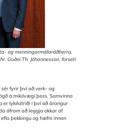
ennta- og menningarmálaráðherra,
r. Guðni Th. Jóhannesson, forseti
 sér fyrir því að verk- og
a lögð á mikilvægi þess. Samvinna
 er lykilatriði í því að árangur
lda áfram að leggja okkar af
 efla þekkingu og hæfni innan