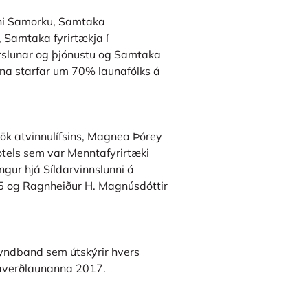
fni Samorku, Samtaka
 Samtaka fyrirtækja í
rslunar og þjónustu og Samtaka
nna starfar um 70% launafólks á
tök atvinnulífsins, Magnea Þórey
otels sem var Menntafyrirtæki
ngur hjá Síldarvinnslunni á
5 og Ragnheiður H. Magnúsdóttir
myndband sem útskýrir hvers
taverðlaunanna 2017.