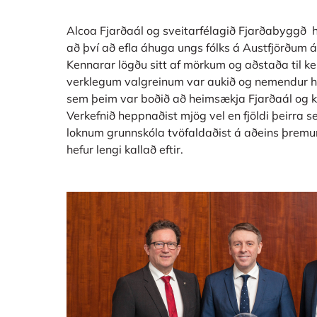
Alcoa Fjarðaál og sveitarfélagið Fjarðabyggð
að því að efla áhuga ungs fólks á Austfjörðum 
Kennarar lögðu sitt af mörkum og aðstaða til 
verklegum valgreinum var aukið og nemendur hv
sem þeim var boðið að heimsækja Fjarðaál og ky
Verkefnið heppnaðist mjög vel en fjöldi þeirra
loknum grunnskóla tvöfaldaðist á aðeins þremur
hefur lengi kallað eftir.