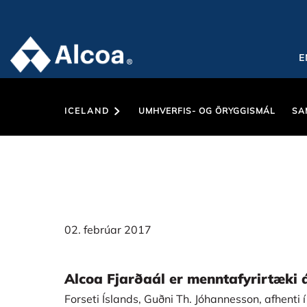
E
ICELAND
UMHVERFIS- OG ÖRYGGISMÁL
SA
02. febrúar 2017
Alcoa Fjarðaál er menntafyrirtæki 
Forseti Íslands, Guðni Th. Jóhannesson, afhent