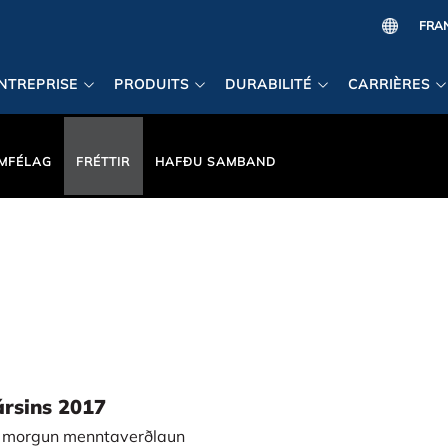
NTREPRISE
PRODUITS
DURABILITÉ
CARRIÈRES
MFÉLAG
FRÉTTIR
HAFÐU SAMBAND
ársins 2017
i í morgun menntaverðlaun