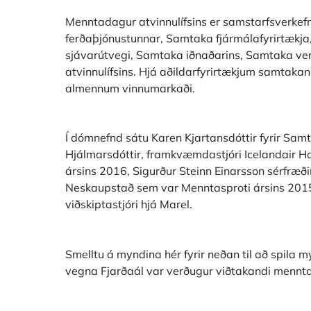
Menntadagur atvinnulífsins er samstarfsverke
ferðaþjónustunnar, Samtaka fjármálafyrirtækja,
sjávarútvegi, Samtaka iðnaðarins, Samtaka ve
atvinnulífsins. Hjá aðildarfyrirtækjum samtaka
almennum vinnumarkaði.
Í dómnefnd sátu Karen Kjartansdóttir fyrir Sam
Hjálmarsdóttir, framkvæmdastjóri Icelandair H
ársins 2016, Sigurður Steinn Einarsson sérfræði
Neskaupstað sem var Menntasproti ársins 201
viðskiptastjóri hjá Marel.
Smelltu á myndina hér fyrir neðan til að spila 
vegna Fjarðaál var verðugur viðtakandi menn