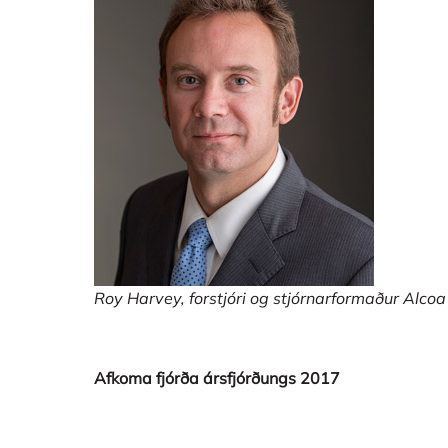
Roy Harvey, forstjóri og stjórnarformaður Alcoa
Afkoma fjórða ársfjórðungs 2017