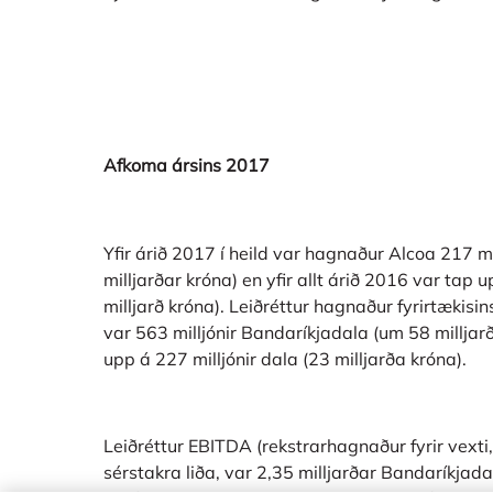
Afkoma ársins 2017
Yfir árið 2017 í heild var hagnaður Alcoa 217 m
milljarðar króna) en yfir allt árið 2016 var tap 
milljarð króna). Leiðréttur hagnaður fyrirtækis
var 563 milljónir Bandaríkjadala (um 58 milljar
upp á 227 milljónir dala (23 milljarða króna).
Leiðréttur EBITDA (rekstrarhagnaður fyrir vexti, 
sérstakra liða, var 2,35 milljarðar Bandaríkjada