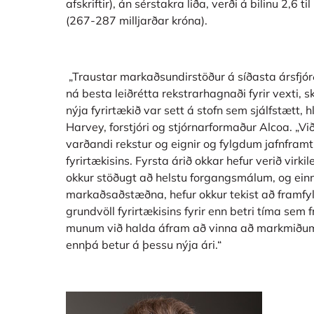
afskriftir), án sérstakra liða, verði á bilinu 2,6 
(267-287 milljarðar króna).
„Traustar markaðsundirstöður á síðasta ársfjór
ná besta leiðrétta rekstrarhagnaði fyrir vexti, sk
nýja fyrirtækið var sett á stofn sem sjálfstætt, 
Harvey, forstjóri og stjórnarformaður Alcoa. „V
varðandi rekstur og eignir og fylgdum jafnframt
fyrirtækisins. Fyrsta árið okkar hefur verið virk
okkur stöðugt að helstu forgangsmálum, og ei
markaðsaðstæðna, hefur okkur tekist að framfylg
grundvöll fyrirtækisins fyrir enn betri tíma se
munum við halda áfram að vinna að markmiðum 
ennþá betur á þessu nýja ári.“