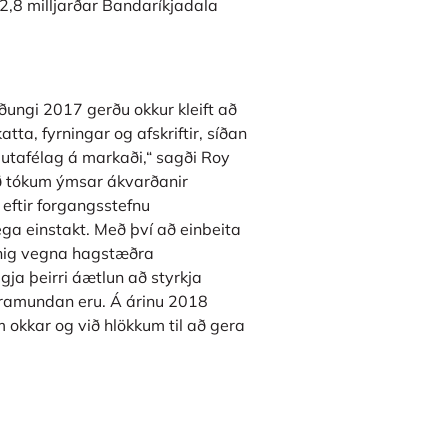
til 2,8 milljarðar Bandaríkjadala
ðungi 2017 gerðu okkur kleift að
atta, fyrningar og afskriftir, síðan
hlutafélag á markaði,“ sagði Roy
ið tókum ýmsar ákvarðanir
 eftir forgangsstefnu
ilega einstakt. Með því að einbeita
nnig vegna hagstæðra
ja þeirri áætlun að styrkja
m framundan eru. Á árinu 2018
okkar og við hlökkum til að gera