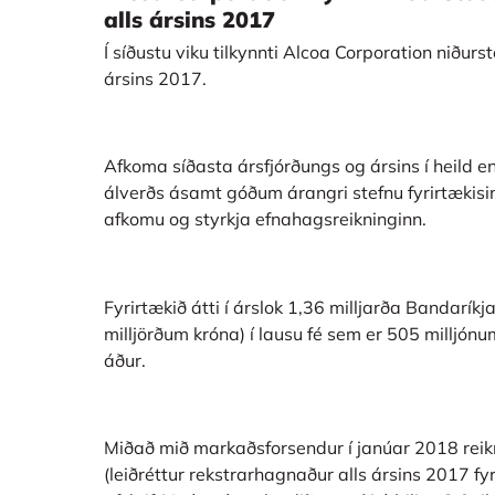
alls ársins 2017
Í síðustu viku tilkynnti Alcoa Corporation niðurs
ársins 2017.
Afkoma síðasta ársfjórðungs og ársins í heild 
álverðs ásamt góðum árangri stefnu fyrirtækisins
afkomu og styrkja efnahagsreikninginn.
Fyrirtækið átti í árslok 1,36 milljarða Bandarí
milljörðum króna) í lausu fé sem er 505 milljón
áður.
Miðað mið markaðsforsendur í janúar 2018 rei
(leiðréttur rekstrarhagnaður alls ársins 2017 fyr