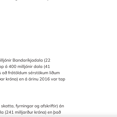
illjónir Bandaríkjadala (22
upp á 400 milljónir dala (41
ins að frátöldum sérstökum liðum
ðar króna) en á árinu 2016 var tap
skatta, fyrningar og afskriftir) án
la (241 milljarður króna) en það