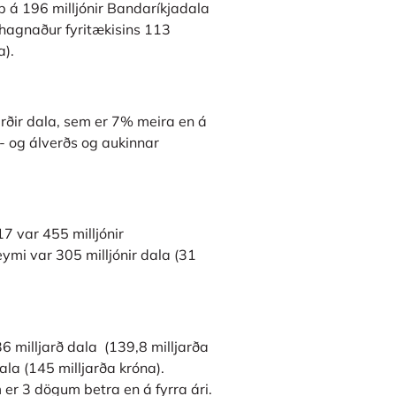
pp á 196 milljónir Bandaríkjadala
m hagnaður fyritækisins 113
a).
jarðir dala, sem er 7% meira en á
s- og álverðs og aukinnar
17 var 455 milljónir
eymi var 305 milljónir dala (31
36 milljarð dala (139,8 milljarða
ala (145 milljarða króna).
er 3 dögum betra en á fyrra ári.