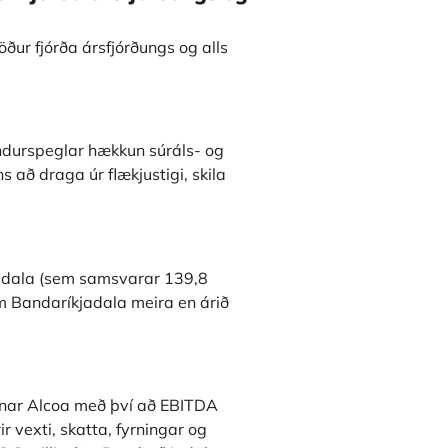
töður fjórða ársfjórðungs og alls
endurspeglar hækkun súráls- og
 að draga úr flækjustigi, skila
kjadala (sem samsvarar 139,8
um Bandaríkjadala meira en árið
knar Alcoa með því að EBITDA
ir vexti, skatta, fyrningar og