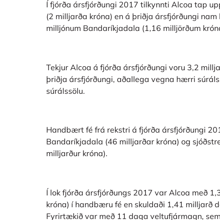
Í fjórða ársfjórðungi 2017 tilkynnti Alcoa tap u
(2 milljarða króna) en á þriðja ársfjórðungi na
milljónum Bandaríkjadala (1,16 milljörðum krón
Tekjur Alcoa á fjórða ársfjórðungi voru 3,2 mill
þriðja ársfjórðungi, aðallega vegna hærri súrál
súrálssölu.
Handbært fé frá rekstri á fjórða ársfjórðungi 20
Bandaríkjadala (46 milljarðar króna) og sjóðstr
milljarður króna).
Í lok fjórða ársfjórðungs 2017 var Alcoa með 1,
króna) í handbæru fé en skuldaði 1,41 milljarð d
Fyrirtækið var með 11 daga veltufjármagn, sem 