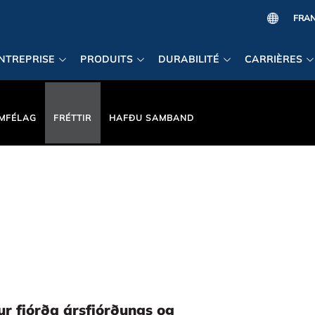
NTREPRISE
PRODUITS
DURABILITÉ
CARRIÈRES
MFÉLAG
FRÉTTIR
HAFÐU SAMBAND
ur fjórða ársfjórðungs og