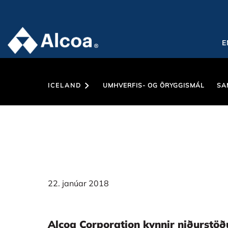
E
ICELAND
UMHVERFIS- OG ÖRYGGISMÁL
SA
22. janúar 2018
Alcoa Corporation kynnir niðurstöð