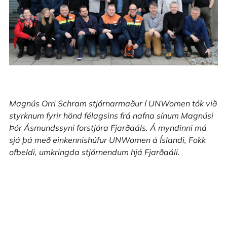
Magnús Orri Schram stjórnarmaður í UNWomen tók við
styrknum fyrir hönd félagsins frá nafna sínum Magnúsi
Þór Ásmundssyni forstjóra Fjarðaáls. Á myndinni má
sjá þá með einkennishúfur UNWomen á Íslandi, Fokk
ofbeldi, umkringda stjórnendum hjá Fjarðaáli.