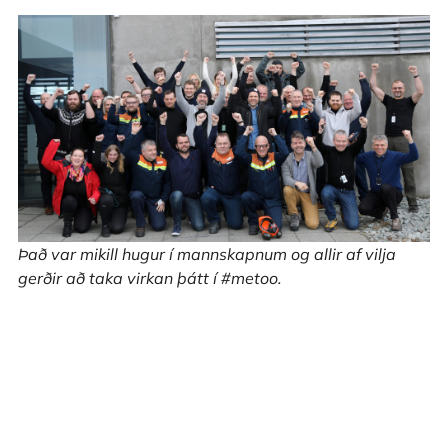
Það var mikill hugur í mannskapnum og allir af vilja
gerðir að taka virkan þátt í #metoo.