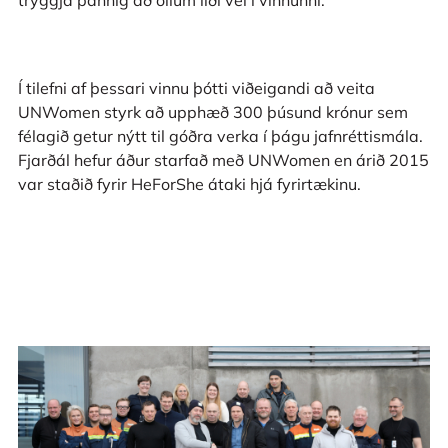
tryggja þannig að öllum líði vel í vinnunni.
Í tilefni af þessari vinnu þótti viðeigandi að veita
UNWomen styrk að upphæð 300 þúsund krónur sem
félagið getur nýtt til góðra verka í þágu jafnréttismála.
Fjarðál hefur áður starfað með UNWomen en árið 2015
var staðið fyrir HeForShe átaki hjá fyrirtækinu.