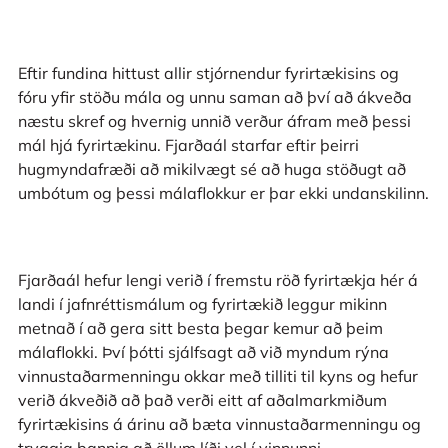
Eftir fundina hittust allir stjórnendur fyrirtækisins og
fóru yfir stöðu mála og unnu saman að því að ákveða
næstu skref og hvernig unnið verður áfram með þessi
mál hjá fyrirtækinu. Fjarðaál starfar eftir þeirri
hugmyndafræði að mikilvægt sé að huga stöðugt að
umbótum og þessi málaflokkur er þar ekki undanskilinn.
Fjarðaál hefur lengi verið í fremstu röð fyrirtækja hér á
landi í jafnréttismálum og fyrirtækið leggur mikinn
metnað í að gera sitt besta þegar kemur að þeim
málaflokki. Því þótti sjálfsagt að við myndum rýna
vinnustaðarmenningu okkar með tilliti til kyns og hefur
verið ákveðið að það verði eitt af aðalmarkmiðum
fyrirtækisins á árinu að bæta vinnustaðarmenningu og