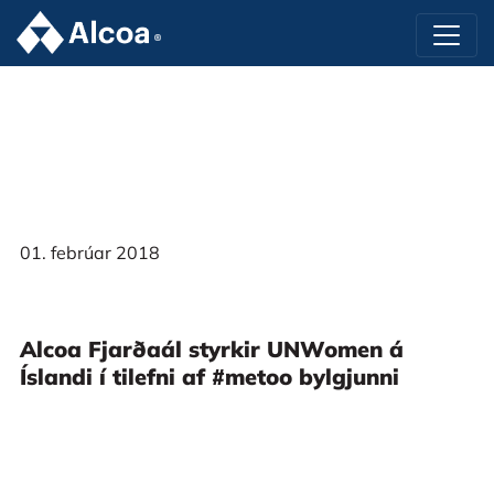
01. febrúar 2018
Alcoa Fjarðaál styrkir UNWomen á
Íslandi í tilefni af #metoo bylgjunni