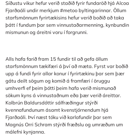
Síðustu vikur hefur verið staðið fyrir fundaröð hjá Alcoa
Fjarðaáli undir merkjum #metoo byltingarinnar. Öllum
starfsmönnum fyrirtækisins hefur verið boðið að taka
þátt í fundum þar sem vinnustaðarmenning, kynbundin
mismunun og áreitni voru í forgrunni.
Alls hafa farið fram 15 fundir til að gefa öllum
starfsmönnum tækifæri á því að mæta. Fyrst var boðið
upp á fundi fyrir allar konur í fyrirtækinu þar sem þær
gátu deilt sögum og komið á framfæri í öruggu
umhverfi ef þeim þótti þeim hafa verið mismunað
sökum kyns á vinnustaðnum eða þær verið áreittar.
Kolbrún Baldursdóttir sálfræðingur stýrði
kvennafundunum ásamt kvenstjórnendum hjá
Fjarðaáli. Því næst tóku við karlafundir þar sem
Magnús Orri Schram stýrði fræðslu og umræðum um
málefni kynjanna.