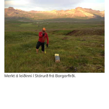
Merkt á leiðinni í Stórurð frá Borgarfirði.