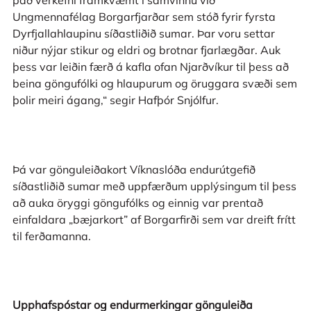
Ungmennafélag Borgarfjarðar sem stóð fyrir fyrsta
Dyrfjallahlaupinu síðastliðið sumar. Þar voru settar
niður nýjar stikur og eldri og brotnar fjarlægðar. Auk
þess var leiðin færð á kafla ofan Njarðvíkur til þess að
beina göngufólki og hlaupurum og öruggara svæði sem
þolir meiri ágang,“ segir Hafþór Snjólfur.
Þá var gönguleiðakort Víknaslóða endurútgefið
síðastliðið sumar með uppfærðum upplýsingum til þess
að auka öryggi göngufólks og einnig var prentað
einfaldara „bæjarkort” af Borgarfirði sem var dreift frítt
til ferðamanna.
Upphafspóstar og endurmerkingar gönguleiða