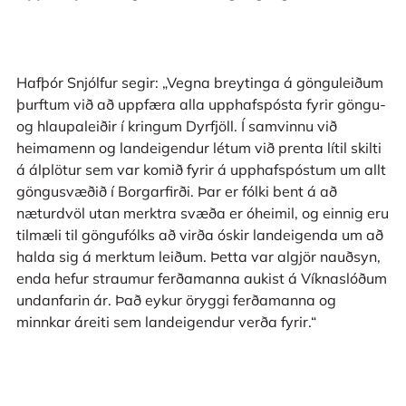
Hafþór Snjólfur segir: „Vegna breytinga á gönguleiðum
þurftum við að uppfæra alla upphafspósta fyrir göngu-
og hlaupaleiðir í kringum Dyrfjöll. Í samvinnu við
heimamenn og landeigendur létum við prenta lítil skilti
á álplötur sem var komið fyrir á upphafspóstum um allt
göngusvæðið í Borgarfirði. Þar er fólki bent á að
næturdvöl utan merktra svæða er óheimil, og einnig eru
tilmæli til göngufólks að virða óskir landeigenda um að
halda sig á merktum leiðum. Þetta var algjör nauðsyn,
enda hefur straumur ferðamanna aukist á Víknaslóðum
undanfarin ár. Það eykur öryggi ferðamanna og
minnkar áreiti sem landeigendur verða fyrir.“