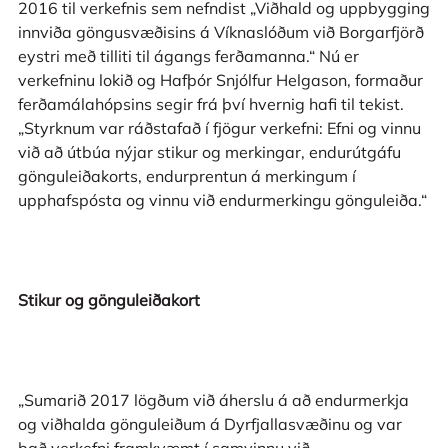
2016 til verkefnis sem nefndist „Viðhald og uppbygging
innviða göngusvæðisins á Víknaslóðum við Borgarfjörð
eystri með tilliti til ágangs ferðamanna.“ Nú er
verkefninu lokið og Hafþór Snjólfur Helgason, formaður
ferðamálahópsins segir frá því hvernig hafi til tekist.
„Styrknum var ráðstafað í fjögur verkefni: Efni og vinnu
við að útbúa nýjar stikur og merkingar, endurútgáfu
gönguleiðakorts, endurprentun á merkingum í
upphafspósta og vinnu við endurmerkingu gönguleiða.“
Stikur og gönguleiðakort
„Sumarið 2017 lögðum við áherslu á að endurmerkja
og viðhalda gönguleiðum á Dyrfjallasvæðinu og var
það verkefni framkvæmt í samvinnu við