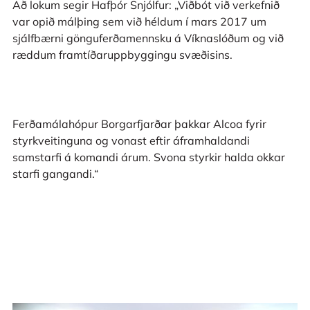
Að lokum segir Hafþór Snjólfur: „Viðbót við verkefnið
var opið málþing sem við héldum í mars 2017 um
sjálfbærni gönguferðamennsku á Víknaslóðum og við
ræddum framtíðaruppbyggingu svæðisins.
Ferðamálahópur Borgarfjarðar þakkar Alcoa fyrir
styrkveitinguna og vonast eftir áframhaldandi
samstarfi á komandi árum. Svona styrkir halda okkar
starfi gangandi.“