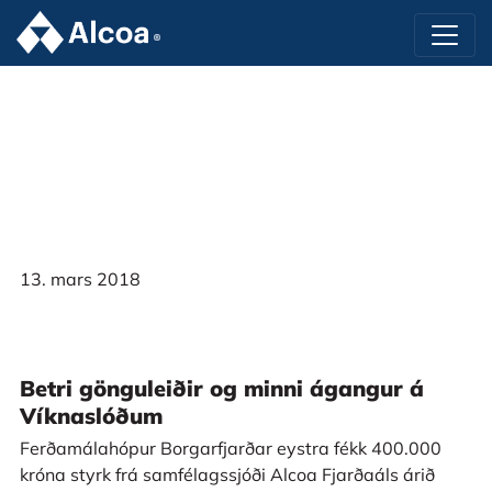
13. mars 2018
Betri gönguleiðir og minni ágangur á
Víknaslóðum
Ferðamálahópur Borgarfjarðar eystra fékk 400.000
króna styrk frá samfélagssjóði Alcoa Fjarðaáls árið