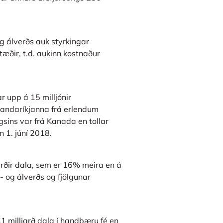
g álverðs auk styrkingar
tæðir, t.d. aukinn kostnaður
r upp á 15 milljónir
Bandaríkjanna frá erlendum
ngsins var frá Kanada en tollar
n 1. júní 2018.
jarðir dala, sem er 16% meira en á
- og álverðs og fjölgunar
1 milljarð dala í handbæru fé en