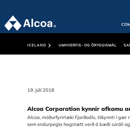
CO
ICELAND
UMHVERFIS- OG ÖRYGGISMÁL
SA
19. júlí 2018
Alcoa Corporation kynnir afkomu a
Alcoa, móðurfyrirtæki Fjarðaáls, tilkynnti í gær
sem endurpegla hagstætt verð á bæði súráli og 