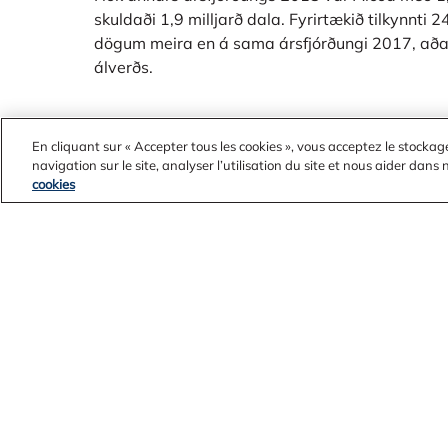
skuldaði 1,9 milljarð dala. Fyrirtækið tilkynnti
dögum meira en á sama ársfjórðungi 2017, aða
álverðs.
En cliquant sur « Accepter tous les cookies », vous acceptez le stockag
navigation sur le site, analyser l’utilisation du site et nous aider dans
cookies
Contact Us
Alcoa Found
Legal Notices
Customers
Privacy
Suppliers