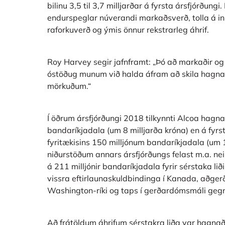
bilinu 3,5 til 3,7 milljarðar á fyrsta ársfjórðungi. 
endurspeglar núverandi markaðsverð, tolla á inn
raforkuverð og ýmis önnur rekstrarleg áhrif.
Roy Harvey segir jafnframt: „Þó að markaðir og 
óstöðug munum við halda áfram að skila hagnaði
mörkuðum.“
Í öðrum ársfjórðungi 2018 tilkynnti Alcoa hagna
bandaríkjadala (um 8 milljarða króna) en á fyr
fyritækisins 150 milljónum bandaríkjadala (um 1
niðurstöðum annars ársfjórðungs felast m.a. n
á 211 milljónir bandaríkjadala fyrir sérstaka l
vissra eftirlaunaskuldbindinga í Kanada, aðge
Washington-ríki og taps í gerðardómsmáli gegn
Að frátöldum áhrifum sérstakra liða var hagna