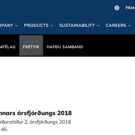
MPANY
PRODUCTS
SUSTAINABILITY
CAREERS
MFÉLAG
FRÉTTIR
HAFÐU SAMBAND
nnars ársfjórðungs 2018
 niðurstöður 2. ársfjórðungs 2018
áli.