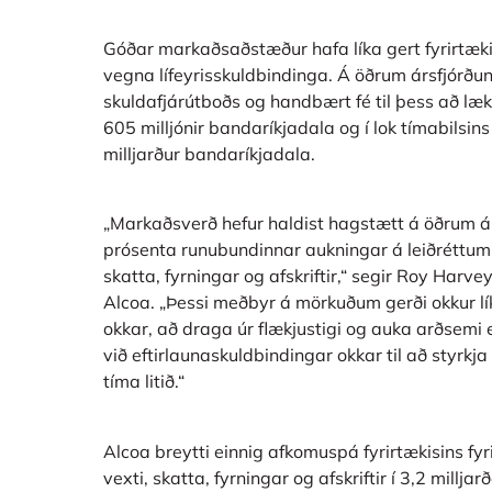
Góðar markaðsaðstæður hafa líka gert fyrirtæki
vegna lífeyrisskuldbindinga. Á öðrum ársfjórðu
skuldafjárútboðs og handbært fé til þess að læ
605 milljónir bandaríkjadala og í lok tímabilsins
milljarður bandaríkjadala.
„Markaðsverð hefur haldist hagstætt á öðrum árs
prósenta runubundinnar aukningar á leiðréttum r
skatta, fyrningar og afskriftir,“ segir Roy Harvey
Alcoa. „Þessi meðbyr á mörkuðum gerði okkur 
okkar, að draga úr flækjustigi og auka arðsemi 
við eftirlaunaskuldbindingar okkar til að styrkja
tíma litið.“
Alcoa breytti einnig afkomuspá fyrirtækisins fyri
vexti, skatta, fyrningar og afskriftir í 3,2 mill