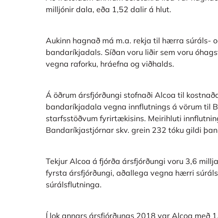
milljónir dala, eða 1,52 dalir á hlut.
Aukinn hagnað má m.a. rekja til hærra súráls- o
bandaríkjadals. Síðan voru liðir sem voru óhags
vegna raforku, hráefna og viðhalds.
Á öðrum ársfjórðungi stofnaði Alcoa til kostnaða
bandaríkjadala vegna innflutnings á vörum til 
starfsstöðvum fyrirtækisins. Meirihluti innflutni
Bandaríkjastjórnar skv. grein 232 tóku gildi þan
Tekjur Alcoa á fjórða ársfjórðungi voru 3,6 mill
fyrsta ársfjórðungi, aðallega vegna hærri súráls
súrálsflutninga.
Í lok annars ársfjórðungs 2018 var Alcoa með 1,