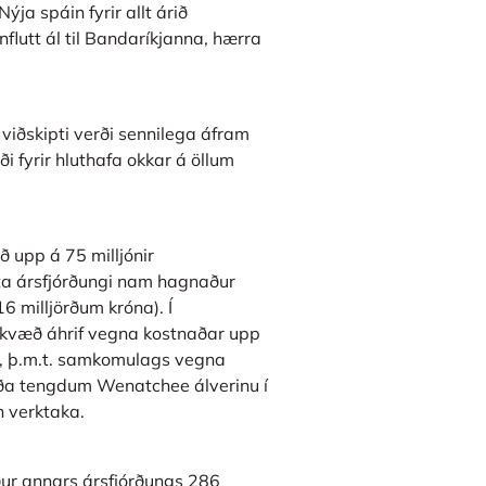
Nýja spáin fyrir allt árið
flutt ál til Bandaríkjanna, hærra
viðskipti verði sennilega áfram
 fyrir hluthafa okkar á öllum
ð upp á 75 milljónir
sta ársfjórðungi nam hagnaður
6 milljörðum króna). Í
eikvæð áhrif vegna kostnaðar upp
iði, þ.m.t. samkomulags vegna
rða tengdum Wenatchee álverinu í
 verktaka.
ður annars ársfjórðungs 286