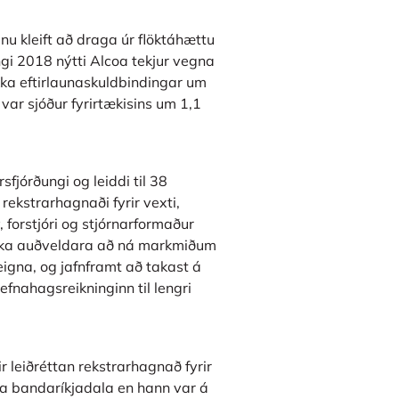
nu kleift að draga úr flöktáhættu
ngi 2018 nýtti Alcoa tekjur vegna
kka eftirlaunaskuldbindingar um
 var sjóður fyrirtækisins um 1,1
fjórðungi og leiddi til 38
ekstrarhagnaði fyrir vexti,
, forstjóri og stjórnarformaður
líka auðveldara að ná markmiðum
eigna, og jafnframt að takast á
 efnahagsreikninginn til lengri
r leiðréttan rekstrarhagnað fyrir
jarða bandaríkjadala en hann var á