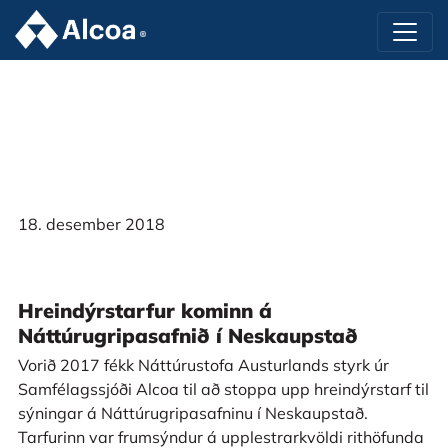
18. desember 2018
Hreindýrstarfur kominn á
Náttúrugripasafnið í Neskaupstað
Vorið 2017 fékk Náttúrustofa Austurlands styrk úr
Samfélagssjóði Alcoa til að stoppa upp hreindýrstarf til
sýningar á Náttúrugripasafninu í Neskaupstað.
Tarfurinn var frumsýndur á upplestrarkvöldi rithöfunda