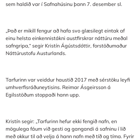
sem haldið var í Safnahúsinu þann 7. desember sl.
„Það er mikill fengur að hafa svo glæsilegt eintak af
einu helsta einkennistákni austfirskrar náttúru meðal
safngripa,“ segir Kristín Ágústsdóttir, forstöðumaður
Náttúrustofu Austurlands.
Tarfurinn var veiddur haustið 2017 með sérstöku leyfi
umhverfisráðuneytisins. Reimar Ásgeirsson á
Egilsstöðum stoppaði hann upp.
Kristín segir: „Tarfurinn hefur ekki fengið nafn, en
mögulega fáum við gesti og gangandi á safninu í lið
með okkur til að velja á hann nafn með tíð og tíma. Fyrir