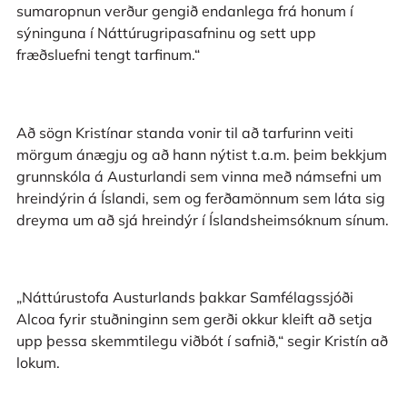
sumaropnun verður gengið endanlega frá honum í
sýninguna í Náttúrugripasafninu og sett upp
fræðsluefni tengt tarfinum.“
Að sögn Kristínar standa vonir til að tarfurinn veiti
mörgum ánægju og að hann nýtist t.a.m. þeim bekkjum
grunnskóla á Austurlandi sem vinna með námsefni um
hreindýrin á Íslandi, sem og ferðamönnum sem láta sig
dreyma um að sjá hreindýr í Íslandsheimsóknum sínum.
„Náttúrustofa Austurlands þakkar Samfélagssjóði
Alcoa fyrir stuðninginn sem gerði okkur kleift að setja
upp þessa skemmtilegu viðbót í safnið,“ segir Kristín að
lokum.