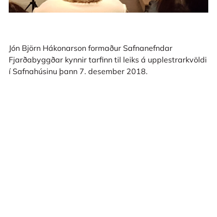
Jón Björn Hákonarson formaður Safnanefndar
Fjarðabyggðar kynnir tarfinn til leiks á upplestrarkvöldi
í Safnahúsinu þann 7. desember 2018.