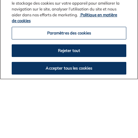
le stockage des cookies sur votre appareil pour améliorer la
navigation sur le site, analyser l’utilisation du site et nous
Cookie Policy
aider dans nos efforts de marketing.
Politique en matière
de cookies
Accessibility
Paramètres des cookies
Alcoa Foundation
Rejeter tout
Customers
Accepter tous les cookies
Suppliers
Integrity Line